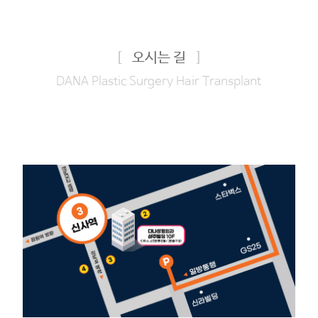
[
오시는 길
]
DANA Plastic Surgery Hair Transplant