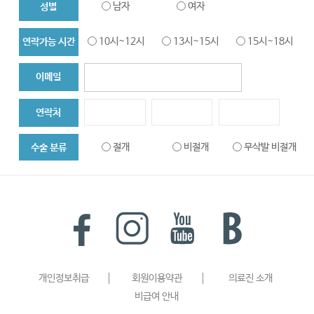
남자
여자
성별
10시~12시
13시~15시
15시~18시
연락가능 시간
이메일
연락처
절개
비절개
무삭발 비절개
수술 분류
대량이식
헤어라인
두피문신
메디컬 탈모치료
내용을 쓰시려면
클릭하세요!
개인정보 취급방침 자세히 보기
개인정보취급
회원이용약관
의료진 소개
비급여 안내
개인정보 취급방침에 동의합니다