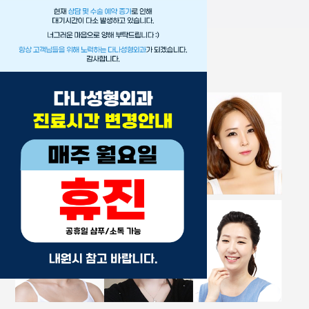
s
Real Story'