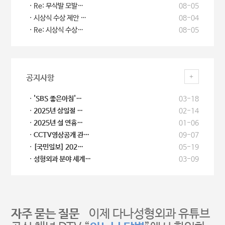
Re: 무삭발 모발…
08-05
시상식 수상 제안 …
08-04
Re: 시상식 수상…
08-05
+
공지사항
'SBS 좋은아침'…
03-18
2025년 삼일절 …
02-14
2025년 설 연휴…
01-06
CCTV영상공개 관…
09-07
[국민일보] 202…
05-19
성형외과 분야 세계…
03-09
자주 묻는 질문
이제 다나성형외과 유튜브