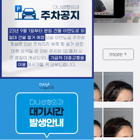
B
efore &
A
fter
more +