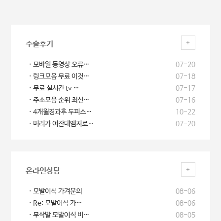
+
수술후기
모바일 동영상 오류…
07-20
링크모음 무료 이것…
07-18
무료 실시간 tv …
07-17
주소모음 순위 최신…
07-16
4개월경과후 두피스…
10-22
머리가 여잔데엠저로…
07-20
+
온라인상담
모발이식 가겨문의
08-06
Re: 모발이식 가…
08-06
무삭발 모발이식 비…
08-05