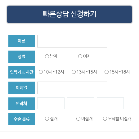
빠른상담 신청하기
이름
남자
여자
성별
10시~12시
13시~15시
15시~18시
연락가능 시간
이메일
연락처
절개
비절개
무삭발 비절개
수술 분류
대량이식
헤어라인
두피문신