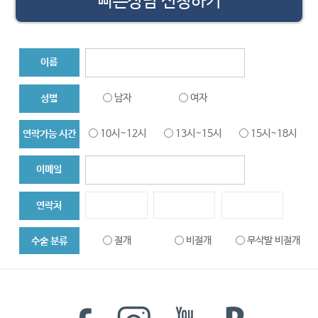
빠른상담 신청하기
이름
남자
여자
성별
10시~12시
13시~15시
15시~18시
연락가능 시간
이메일
연락처
절개
비절개
무삭발 비절개
수술 분류
대량이식
헤어라인
두피문신
메디컬 탈모치료