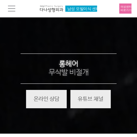
롱헤어
무삭발 비절개
온라인 상담
유튜브 채널