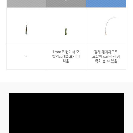
1mm로 짧아서 모
길게 채취하므로
-
발의
curl을 보기 어
모발의 curl까지 정
려움
확히 볼 수 있음