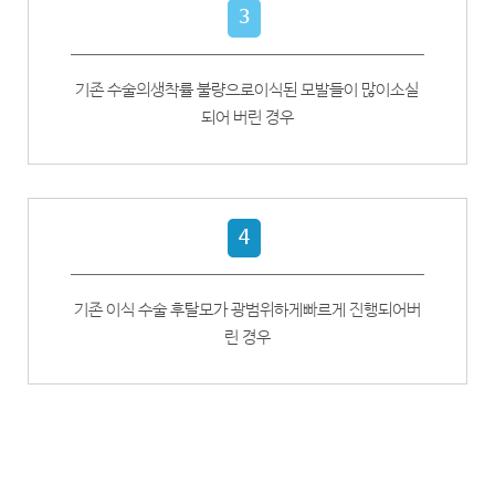
3
기존 수술의
생착률 불량으로
이식된 모발들이 많이
소실
되어 버린 경우
4
기존 이식 수술 후
탈모가 광범위하게
빠르게 진행되어
버
린 경우