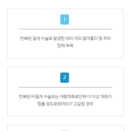
1
반복된 절개 수술로
발생한 여러 개의 절개
흉터 및 두피
탄력 부족
2
반복된 비절개 수술
또는 대량채취로
인해 더 이상 채취가
힘들 정도로
뒷머리가 고갈된 경우