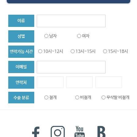
이름
남자
여자
성별
10시~12시
13시~15시
15시~18시
연락가능 시간
이메일
연락처
절개
비절개
무삭발 비절개
수술 분류
대량이식
헤어라인
두피문신
메디컬 탈모치료
내용을 쓰시려면
클릭하세요!