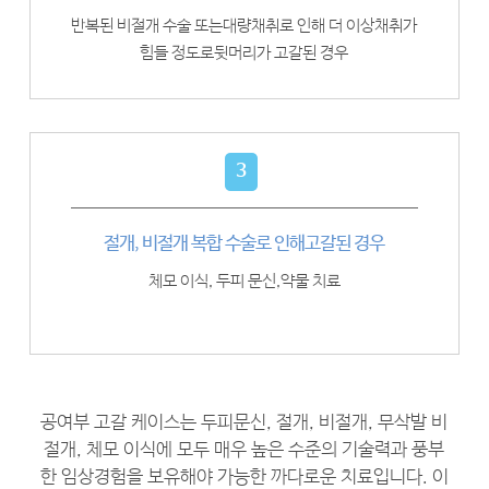
반복된 비절개 수술 또는
대량채취로 인해 더 이상
채취가
힘들 정도로
뒷머리가 고갈된 경우
3
절개, 비절개 복합 수술로 인해
고갈된 경우
체모 이식, 두피 문신,
약물 치료
공여부 고갈 케이스는 두피문신, 절개, 비절개, 무삭발 비
절개, 체모 이식에 모두 매우
높은 수준의 기술력과 풍부
한 임상경험을 보유해야 가능한 까다로운 치료입니다.
이