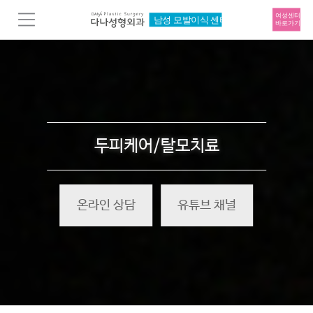
두피케어/탈모치료
온라인 상담
유튜브 채널