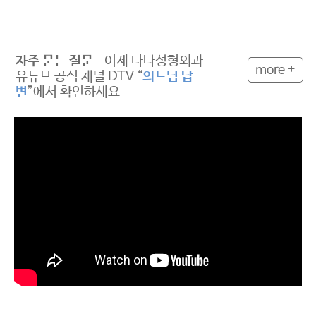
자주 묻는 질문
이제 다나성형외과
more +
유튜브 공식 채널 DTV “
의느님 답
변
”에서 확인하세요