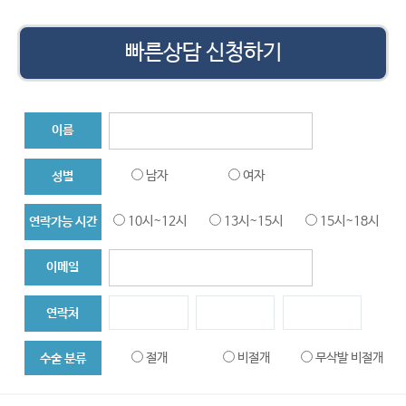
빠른상담 신청하기
이름
남자
여자
성별
10시~12시
13시~15시
15시~18시
연락가능 시간
이메일
연락처
절개
비절개
무삭발 비절개
수술 분류
대량이식
헤어라인
두피문신