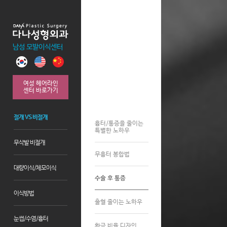
남성 모발이식센터
여성 헤어라인
센터 바로가기
절개 VS 비절개
흉터/통증을 줄이는
특별한 노하우
무삭발 비절개
무흉터 봉합법
대량이식/체모이식
수술 후 통증
이식방법
출혈 줄이는 노하우
눈썹/수염/흉터
황금 비율 디자인