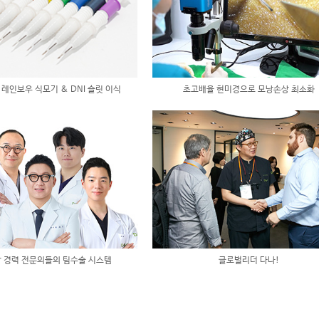
 레인보우 식모기 & DNI 슬릿 이식
초고배율 현미경으로 모낭손상 최소화
상 경력 전문의들의 팀수술 시스템
글로벌리더 다나!