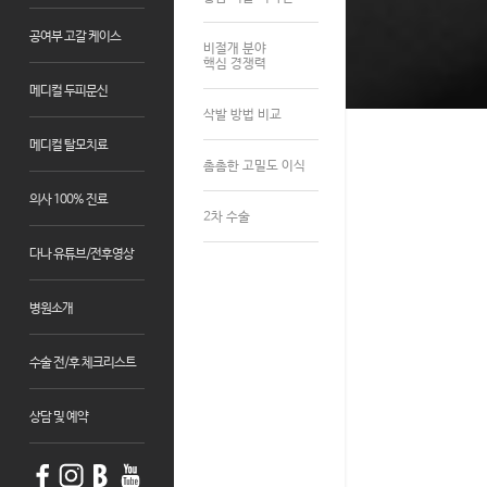
공여부 고갈 케이스
비절개 분야
핵심 경쟁력
메디컬 두피문신
삭발 방법 비교
메디컬 탈모치료
촘촘한 고밀도 이식
의사 100% 진료
2차 수술
다나 유튜브/전후영상
병원소개
수술 전/후 체크리스트
상담 및 예약